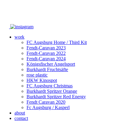
work
FC Augsburg Home / Third Kit
Fendt-Caravan 2023
Fendt-Caravan 2022
Fendt-Caravan 2024
Königsfischer Angelsport
Burkhardt Fruchtsäfte
rose plastic
HKW Kinospot
FC Augsburg Christmas
Burkhardt Spritzer Orange
Burkhardt Spritzer Red Energy
Fendt Caravan 2020
Fc Augsburg / Kasperl
about
contact