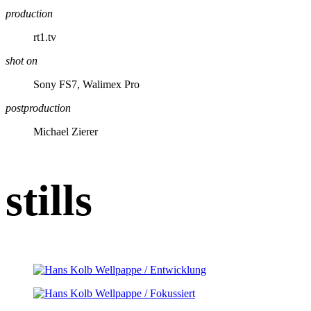
production
rt1.tv
shot on
Sony FS7, Walimex Pro
postproduction
Michael Zierer
stills